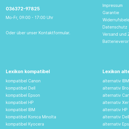
Impressum
036372-97825
Garantie
Mo-Fr, 09:00 - 17:00 Uhr
Widerrufsbel
Datenschutz
Oder über unser
Kontaktformular
.
Versand und 
Batterievero
Lexikon kompatibel
Lexikon alt
kompatibel Canon
alternativ IB
kompatibel Dell
alternativ Br
kompatibel Epson
alternativ C
kompatibel HP
alternativ Xe
kompatibel IBM
alternativ HP
kompatibel Konica Minolta
alternativ De
kompatibel Kyocera
alternativ Ep