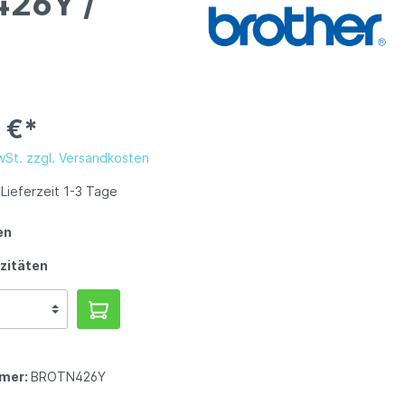
426Y /
 €*
MwSt. zzgl. Versandkosten
Lieferzeit 1-3 Tage
en
zitäten
mer:
BROTN426Y