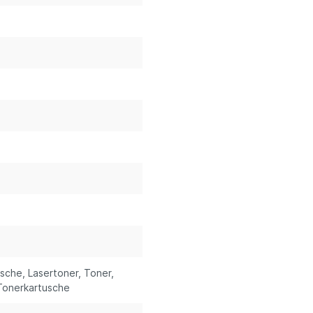
usche
, Lasertoner
, Toner
,
 Tonerkartusche