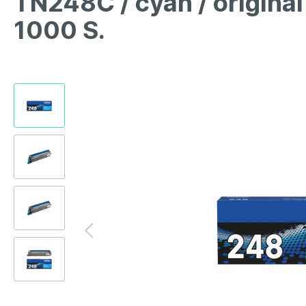
TN248C / cyan / origina
1000 S.