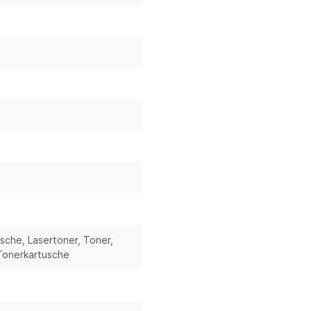
usche
, Lasertoner
, Toner
,
 Tonerkartusche