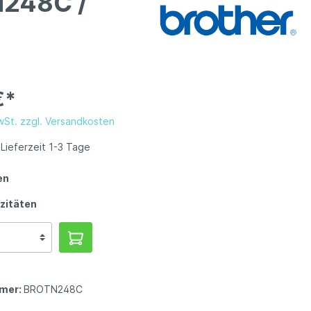
N248C /
€*
MwSt. zzgl. Versandkosten
Lieferzeit 1-3 Tage
en
zitäten
mer:
BROTN248C