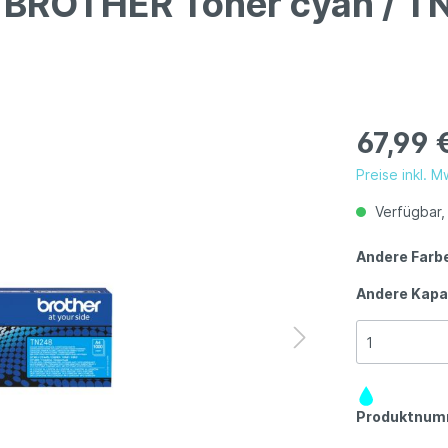
l BROTHER Toner cyan / T
67,99 
Preise inkl. 
Verfügbar, 
Andere Farb
Andere Kapa
Produktnum