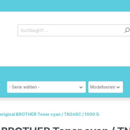
- Serie wählen -
Modellserien
 original BROTHER Toner cyan / TN248C / 1000 S.