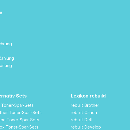
e
ehrung
Zahlung
rdnung
ernativ Sets
Lexikon rebuild
M Toner-Spar-Sets
rebuilt Brother
other Toner-Spar-Sets
rebuilt Canon
anon Toner-Spar-Sets
rebuilt Dell
rox Toner-Spar-Sets
rebuilt Develop