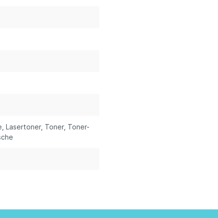
e
, Lasertoner
, Toner
, Toner-
sche