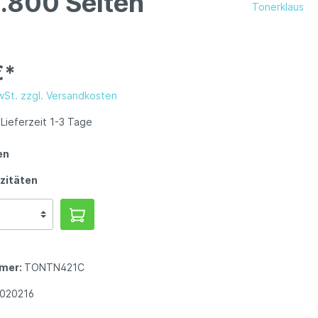
1.800 Seiten
Tonerklaus
€*
MwSt. zzgl. Versandkosten
Lieferzeit 1-3 Tage
en
zitäten
mer:
TONTN421C
020216