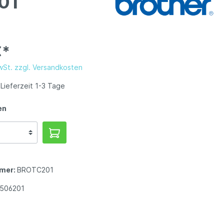
01
€*
MwSt. zzgl. Versandkosten
Lieferzeit 1-3 Tage
en
mer:
BROTC201
1506201