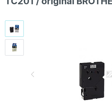
TC201 / original BROTH