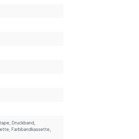
stape
, Druckband
,
sette
, Farbbandkassette
,