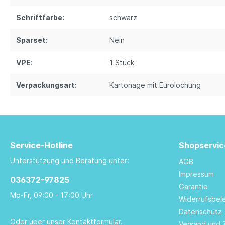
Schriftfarbe:
schwarz
Sparset:
Nein
VPE:
1 Stück
Verpackungsart:
Kartonage mit Eurolochung
Service-Hotline
Shopservic
Unterstützung und Beratung unter:
AGB
Impressum
036372-97825
Garantie
Mo-Fr, 09:00 - 17:00 Uhr
Widerrufsbel
Datenschutz
Oder über unser
Kontaktformular
.
Versand und 