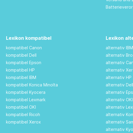
Batterievero
Lexikon kompatibel
Lexikon alt
kompatibel Canon
alternativ IB
kompatibel Dell
alternativ Br
kompatibel Epson
alternativ C
kompatibel HP
alternativ Xe
kompatibel IBM
alternativ HP
kompatibel Konica Minolta
alternativ De
kompatibel Kyocera
alternativ Ep
kompatibel Lexmark
alternativ OK
kompatibel OKI
alternativ Le
kompatibel Ricoh
alternativ Ko
kompatibel Xerox
alternativ S
alternativ Ky