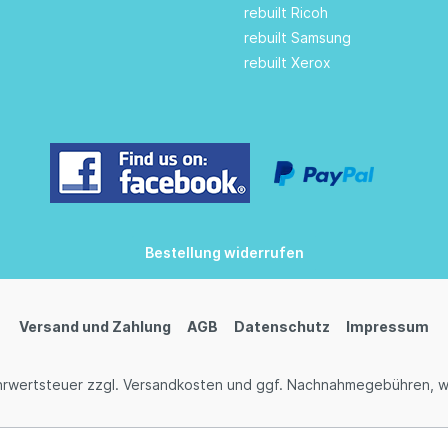
rebuilt Ricoh
rebuilt Samsung
rebuilt Xerox
Bestellung widerrufen
Versand und Zahlung
AGB
Datenschutz
Impressum
ehrwertsteuer zzgl.
Versandkosten
und ggf. Nachnahmegebühren, w