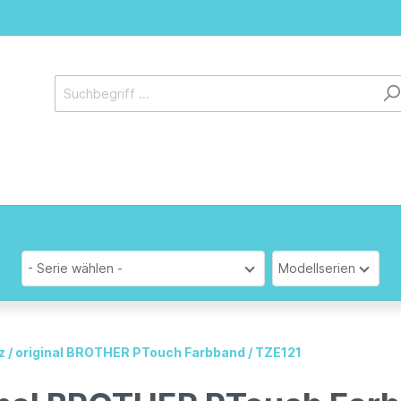
- Serie wählen -
Modellserien
z / original BROTHER PTouch Farbband / TZE121