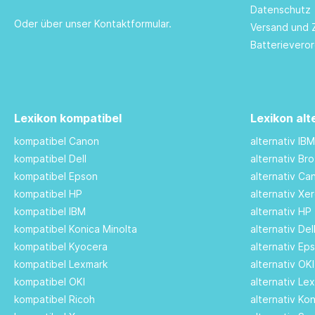
Datenschutz
Oder über unser
Kontaktformular
.
Versand und 
Batterievero
Lexikon kompatibel
Lexikon alt
kompatibel Canon
alternativ IB
kompatibel Dell
alternativ Br
kompatibel Epson
alternativ C
kompatibel HP
alternativ Xe
kompatibel IBM
alternativ HP
kompatibel Konica Minolta
alternativ De
kompatibel Kyocera
alternativ Ep
kompatibel Lexmark
alternativ OK
kompatibel OKI
alternativ Le
kompatibel Ricoh
alternativ Ko