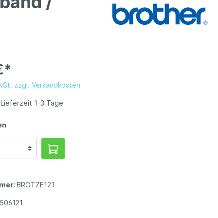
band /
€*
MwSt. zzgl. Versandkosten
Lieferzeit 1-3 Tage
en
mer:
BROTZE121
506121