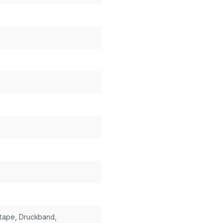
stape
, Druckband
,