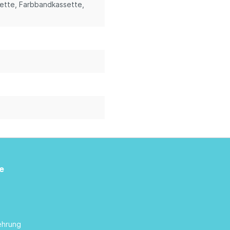
sette
, Farbbandkassette
,
e
ehrung