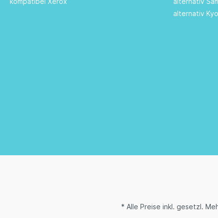
kompatibel Xerox
alternativ S
alternativ Ky
* Alle Preise inkl. gesetzl. M