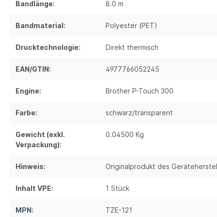
Bandlänge:
8.0 m
Bandmaterial:
Polyester (PET)
Drucktechnologie:
Direkt thermisch
EAN/GTIN:
4977766052245
Engine:
Brother P-Touch 300
Farbe:
schwarz/transparent
Gewicht (exkl.
0.04500 Kg
Verpackung):
Hinweis:
Originalprodukt des Geräteherstel
Inhalt VPE:
1 Stück
MPN:
TZE-121