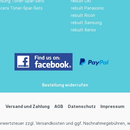
amsung Toner-Spar-Sets
rebuilt OKI
ocera Toner-Spar-Sets
rebuilt Panasonic
rebuilt Ricoh
rebuilt Samsung
rebuilt Xerox
Bestellung widerrufen
Versand und Zahlung
AGB
Datenschutz
Impressum
ehrwertsteuer zzgl.
Versandkosten
und ggf. Nachnahmegebühren, w