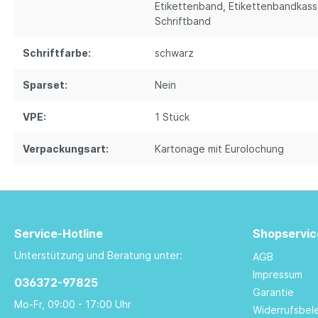
Etikettenband
, Etikettenbandkas
Schriftband
Schriftfarbe:
schwarz
Sparset:
Nein
VPE:
1 Stück
Verpackungsart:
Kartonage mit Eurolochung
Service-Hotline
Shopservic
Unterstützung und Beratung unter:
AGB
Impressum
036372-97825
Garantie
Mo-Fr, 09:00 - 17:00 Uhr
Widerrufsbel