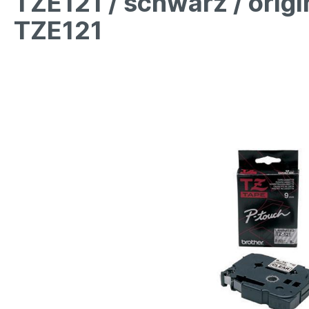
TZE121 / schwarz / orig
TZE121