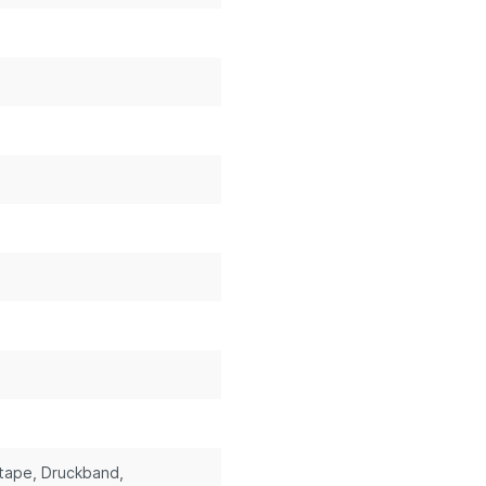
stape
, Druckband
,