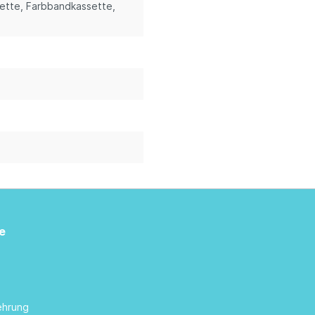
sette
, Farbbandkassette
,
e
ehrung