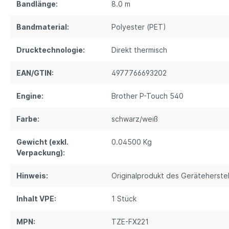
Bandlänge:
8.0 m
Bandmaterial:
Polyester (PET)
Drucktechnologie:
Direkt thermisch
EAN/GTIN:
4977766693202
Engine:
Brother P-Touch 540
Farbe:
schwarz/weiß
Gewicht (exkl.
0.04500 Kg
Verpackung):
Hinweis:
Originalprodukt des Geräteherstel
Inhalt VPE:
1 Stück
MPN:
TZE-FX221