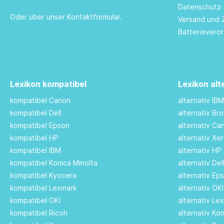
Datenschutz
Oder über unser
Kontaktformular
.
Versand und 
Batterievero
Lexikon kompatibel
Lexikon alt
kompatibel Canon
alternativ IB
kompatibel Dell
alternativ Br
kompatibel Epson
alternativ C
kompatibel HP
alternativ Xe
kompatibel IBM
alternativ HP
kompatibel Konica Minolta
alternativ De
kompatibel Kyocera
alternativ Ep
kompatibel Lexmark
alternativ OK
kompatibel OKI
alternativ Le
kompatibel Ricoh
alternativ Ko