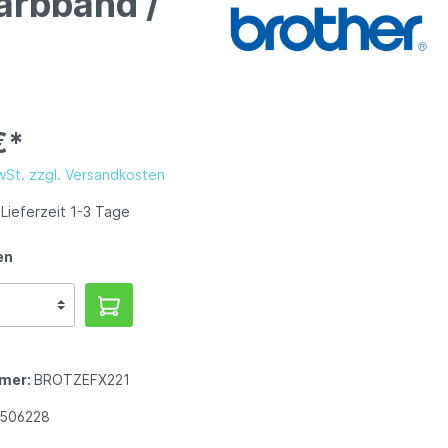
arbband /
€*
MwSt. zzgl. Versandkosten
Lieferzeit 1-3 Tage
en
mer:
BROTZEFX221
1506228