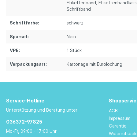
Etikettenband
, Etikettenbandkas
Schriftband
Schriftfarbe:
schwarz
Sparset:
Nein
VPE:
1 Stück
Verpackungsart:
Kartonage mit Eurolochung
Service-Hotline
Shopservic
Unterstützung und Beratung unter:
AGB
Impressum
036372-97825
Garantie
Mo-Fr, 09:00 - 17:00 Uhr
Widerrufsbel