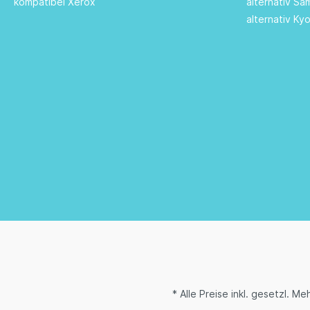
kompatibel Xerox
alternativ S
alternativ Ky
* Alle Preise inkl. gesetzl. M