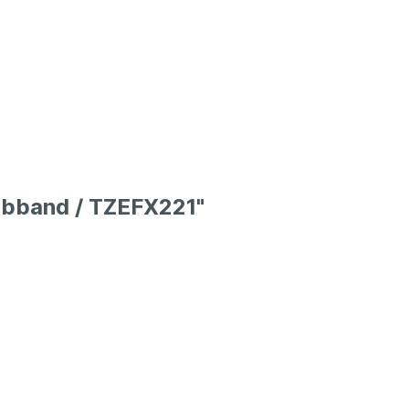
rbband / TZEFX221"