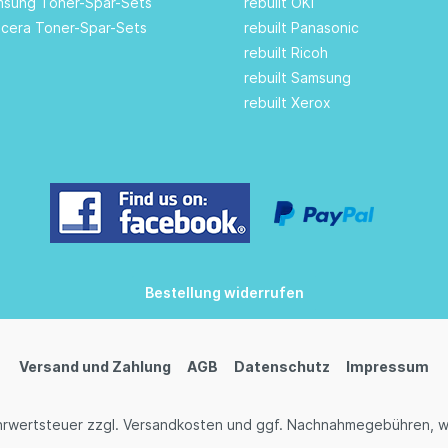
amsung Toner-Spar-Sets
rebuilt OKI
ocera Toner-Spar-Sets
rebuilt Panasonic
rebuilt Ricoh
rebuilt Samsung
rebuilt Xerox
Bestellung widerrufen
Versand und Zahlung
AGB
Datenschutz
Impressum
ehrwertsteuer zzgl.
Versandkosten
und ggf. Nachnahmegebühren, w