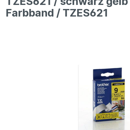
TZES621 / schwarz gelb
Farbband / TZES621