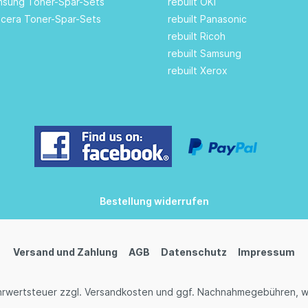
amsung Toner-Spar-Sets
rebuilt OKI
ocera Toner-Spar-Sets
rebuilt Panasonic
rebuilt Ricoh
rebuilt Samsung
rebuilt Xerox
Bestellung widerrufen
Versand und Zahlung
AGB
Datenschutz
Impressum
ehrwertsteuer zzgl.
Versandkosten
und ggf. Nachnahmegebühren, w