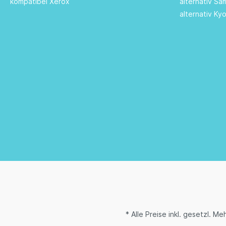
kompatibel Xerox
alternativ S
alternativ Ky
* Alle Preise inkl. gesetzl. M