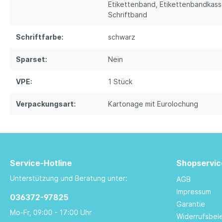
Etikettenband
, Etikettenbandkas
Schriftband
Schriftfarbe:
schwarz
Sparset:
Nein
VPE:
1 Stück
Verpackungsart:
Kartonage mit Eurolochung
Service-Hotline
Shopservic
Unterstützung und Beratung unter:
AGB
Impressum
036372-97825
Garantie
Mo-Fr, 09:00 - 17:00 Uhr
Widerrufsbel