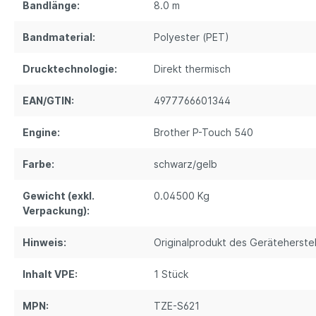
Bandlänge:
8.0 m
Bandmaterial:
Polyester (PET)
Drucktechnologie:
Direkt thermisch
EAN/GTIN:
4977766601344
Engine:
Brother P-Touch 540
Farbe:
schwarz/gelb
Gewicht (exkl.
0.04500 Kg
Verpackung):
Hinweis:
Originalprodukt des Geräteherstel
Inhalt VPE:
1 Stück
MPN:
TZE-S621