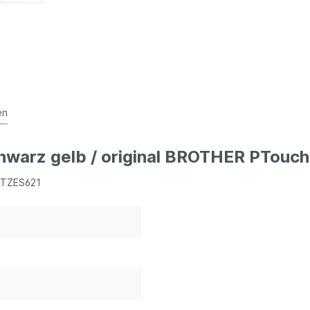
en
hwarz gelb / original BROTHER PTouch
/ TZES621