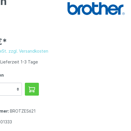
ch
€*
MwSt. zzgl. Versandkosten
Lieferzeit 1-3 Tage
en
mer:
BROTZES621
801333