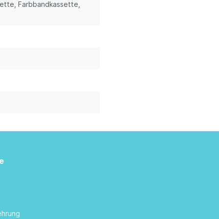
sette
, Farbbandkassette
,
e
ehrung