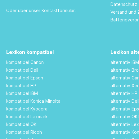
Datenschutz
Oder über unser
Kontaktformular
.
Versand und 
Batterievero
Lexikon kompatibel
Lexikon alt
kompatibel Canon
alternativ IB
kompatibel Dell
alternativ Br
kompatibel Epson
alternativ C
kompatibel HP
alternativ Xe
kompatibel IBM
alternativ HP
kompatibel Konica Minolta
alternativ De
kompatibel Kyocera
alternativ Ep
kompatibel Lexmark
alternativ OK
kompatibel OKI
alternativ Le
kompatibel Ricoh
alternativ Ko