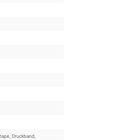
stape
, Druckband
,