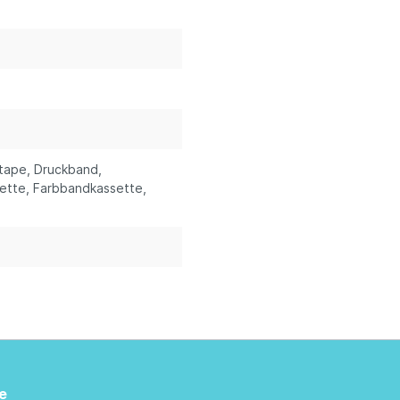
stape
, Druckband
,
sette
, Farbbandkassette
,
e