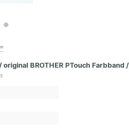
en
/ original BROTHER PTouch Farbband
31