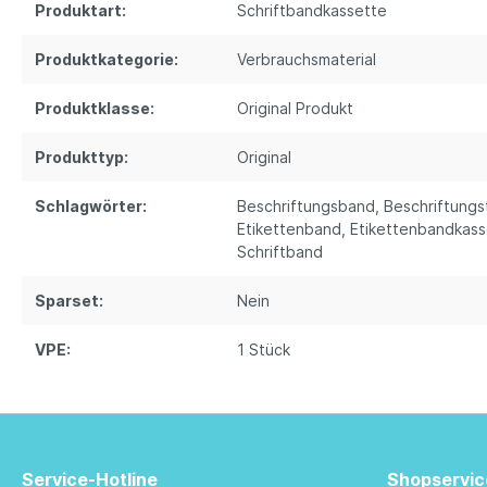
Produktart:
Schriftbandkassette
Produktkategorie:
Verbrauchsmaterial
Produktklasse:
Original Produkt
Produkttyp:
Original
Schlagwörter:
Beschriftungsband
, Beschriftung
Etikettenband
, Etikettenbandkas
Schriftband
Sparset:
Nein
VPE:
1 Stück
Service-Hotline
Shopservic