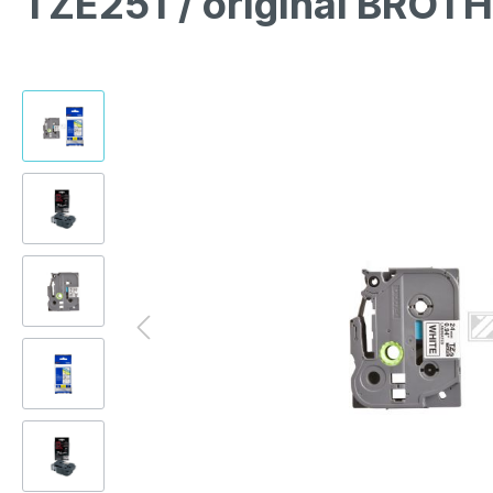
TZE251 / original BROT