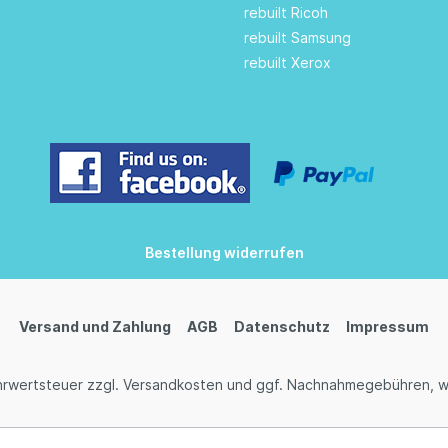
rebuilt Ricoh
rebuilt Samsung
rebuilt Xerox
Bestellung widerrufen
Versand und Zahlung
AGB
Datenschutz
Impressum
ehrwertsteuer zzgl.
Versandkosten
und ggf. Nachnahmegebühren, w