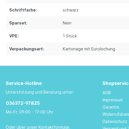
Schriftfarbe:
schwarz
Sparset:
Nein
VPE:
1 Stück
Verpackungsart:
Kartonage mit Eurolochung
Service-Hotline
Shopservic
Unterstützung und Beratung unter:
AGB
Impressum
036372-97825
Garantie
Mo-Fr, 09:00 - 17:00 Uhr
Widerrufsbel
Datenschutz
Oder über unser
Kontaktformular
.
Versand und 