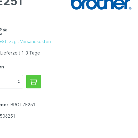
E251
€*
MwSt. zzgl. Versandkosten
Lieferzeit 1-3 Tage
en
mer:
BROTZE251
1506251