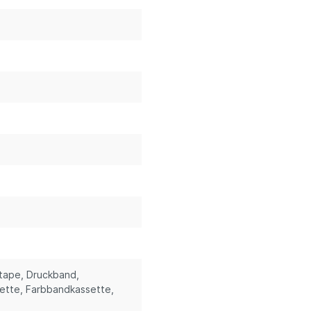
stape
, Druckband
,
sette
, Farbbandkassette
,