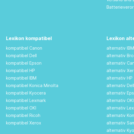
Batterievero
Lexikon kompatibel
Lexikon alt
kompatibel Canon
alternativ IB
kompatibel Dell
alternativ Br
kompatibel Epson
alternativ C
kompatibel HP
alternativ Xe
kompatibel IBM
alternativ HP
kompatibel Konica Minolta
alternativ De
kompatibel Kyocera
alternativ Ep
kompatibel Lexmark
alternativ OK
kompatibel OKI
alternativ Le
kompatibel Ricoh
alternativ Ko
kompatibel Xerox
alternativ S
alternativ Ky