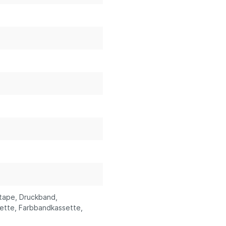
stape
, Druckband
,
sette
, Farbbandkassette
,