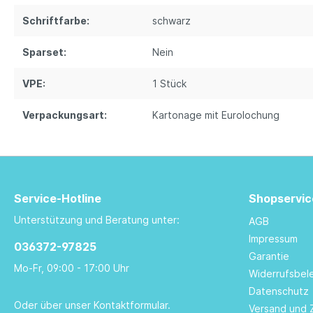
Schriftfarbe:
schwarz
Sparset:
Nein
VPE:
1 Stück
Verpackungsart:
Kartonage mit Eurolochung
Service-Hotline
Shopservic
Unterstützung und Beratung unter:
AGB
Impressum
036372-97825
Garantie
Mo-Fr, 09:00 - 17:00 Uhr
Widerrufsbel
Datenschutz
Oder über unser
Kontaktformular
.
Versand und 