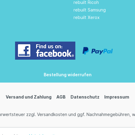
rebuilt Ricoh
rebuilt Samsung
rebuilt Xerox
Bestellung widerrufen
Versand und Zahlung
AGB
Datenschutz
Impressum
ehrwertsteuer zzgl.
Versandkosten
und ggf. Nachnahmegebühren, w