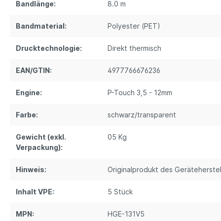
Bandlänge:
8.0 m
Bandmaterial:
Polyester (PET)
Drucktechnologie:
Direkt thermisch
EAN/GTIN:
4977766676236
Engine:
P-Touch 3,5 - 12mm
Farbe:
schwarz/transparent
Gewicht (exkl.
05 Kg
Verpackung):
Hinweis:
Originalprodukt des Geräteherstel
Inhalt VPE:
5 Stück
MPN:
HGE-131V5