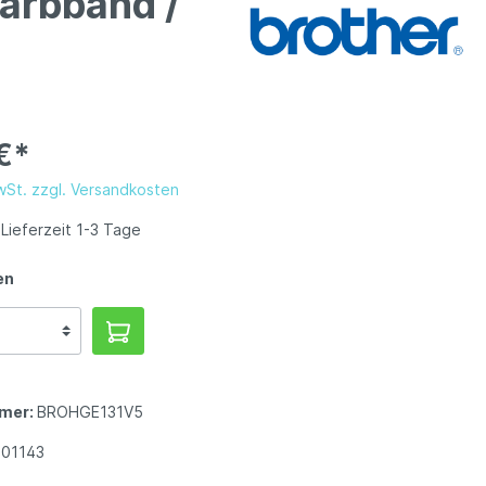
arbband /
€*
MwSt. zzgl. Versandkosten
Lieferzeit 1-3 Tage
en
mer:
BROHGE131V5
801143