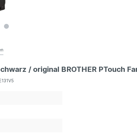
en
schwarz / original BROTHER PTouch F
GE131V5