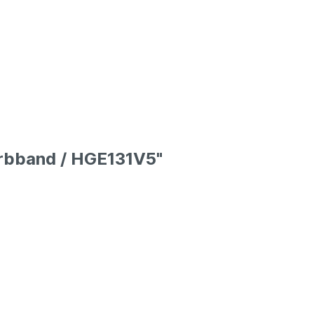
arbband / HGE131V5"