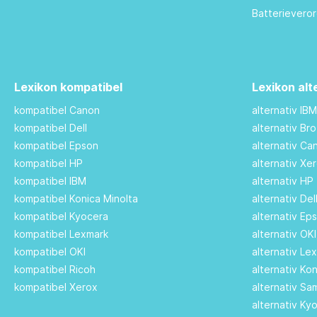
Batterievero
Lexikon kompatibel
Lexikon alt
kompatibel Canon
alternativ IB
kompatibel Dell
alternativ Br
kompatibel Epson
alternativ C
kompatibel HP
alternativ Xe
kompatibel IBM
alternativ HP
kompatibel Konica Minolta
alternativ De
kompatibel Kyocera
alternativ Ep
kompatibel Lexmark
alternativ OK
kompatibel OKI
alternativ Le
kompatibel Ricoh
alternativ Ko
kompatibel Xerox
alternativ S
alternativ Ky