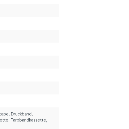
stape
, Druckband
,
sette
, Farbbandkassette
,