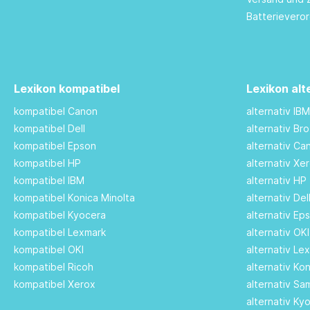
Batterievero
Lexikon kompatibel
Lexikon alt
kompatibel Canon
alternativ IB
kompatibel Dell
alternativ Br
kompatibel Epson
alternativ C
kompatibel HP
alternativ Xe
kompatibel IBM
alternativ HP
kompatibel Konica Minolta
alternativ De
kompatibel Kyocera
alternativ Ep
kompatibel Lexmark
alternativ OK
kompatibel OKI
alternativ Le
kompatibel Ricoh
alternativ Ko
kompatibel Xerox
alternativ S
alternativ Ky