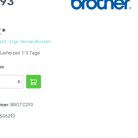
293
€*
MwSt. zzgl. Versandkosten
Lieferzeit 1-3 Tage
en
mer:
BROTC293
1506293