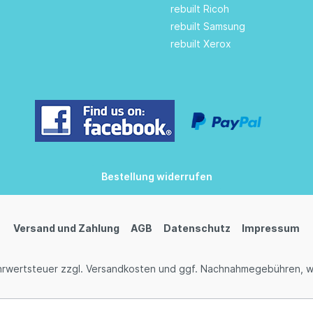
rebuilt Ricoh
rebuilt Samsung
rebuilt Xerox
Bestellung widerrufen
Versand und Zahlung
AGB
Datenschutz
Impressum
ehrwertsteuer zzgl.
Versandkosten
und ggf. Nachnahmegebühren, w