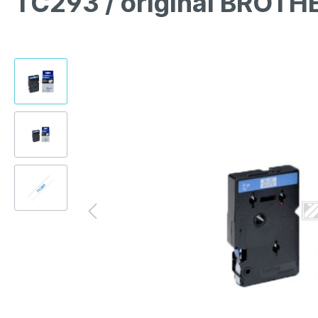
TC293 / original BROTH