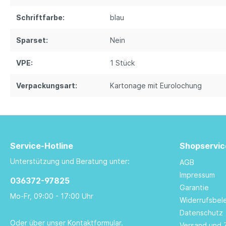
Schriftfarbe:
blau
Sparset:
Nein
VPE:
1 Stück
Verpackungsart:
Kartonage mit Eurolochung
Service-Hotline
Shopservic
Unterstützung und Beratung unter:
AGB
Impressum
036372-97825
Garantie
Mo-Fr, 09:00 - 17:00 Uhr
Widerrufsbel
Datenschutz
Oder über unser
Kontaktformular
.
Versand und 